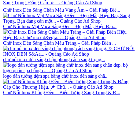
Chữ Inox Đèn Sáng Chân Màu Vàng Ấm – Giải Pháp Biể...
Chữ Nổi Inox Mặt Mica Sáng Đèn – Đẹp Mắt, Hiện Đại...
Chữ Inox Đèn Sáng Chân Màu Trắng – Giải Pháp Biển ...
chữ nổi inox đèn sáng chận phong cách sang trọng...
logo dán tường tiệm spa bằng chữ inox đèn sáng châ...
Chữ Nổi Inox Không Đèn – Biểu Tượng Sang Trọng & Đ...