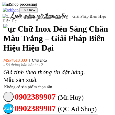
Chữ Inox
Ảnh sản phẩm mẫu
Chữ Inox Đèn Sáng Chân
Màu Trắng – Giải Pháp Biển
Hiệu Hiện Đại
MSP#613 333
|
Chữ Inox
- Số tháng bảo hành: 12
Giá tính theo thông tin đặt hàng.
Mẫu sản xuất
Không có sản phẩm chọn sẵn
0902389907
(Mr.Huy)
0902389907
(QC Ad Shop)
Zalo