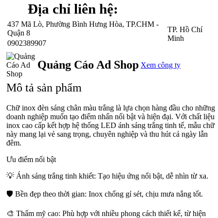
Địa chỉ liên hệ:
437 Mã Lò, Phường Bình Hưng Hòa, TP.CHM -
TP. Hồ Chí
Quận 8
Minh
0902389907
Quảng Cáo Ad Shop
Xem công ty
Mô tả sản phẩm
Chữ inox đèn sáng chân màu trắng là lựa chọn hàng đầu cho những
doanh nghiệp muốn tạo điểm nhấn nổi bật và hiện đại. Với chất liệu
inox cao cấp kết hợp hệ thống LED ánh sáng trắng tinh tế, mẫu chữ
này mang lại vẻ sang trọng, chuyên nghiệp và thu hút cả ngày lẫn
đêm.
Ưu điểm nổi bật
💡 Ánh sáng trắng tinh khiết: Tạo hiệu ứng nổi bật, dễ nhìn từ xa.
🛡️ Bền đẹp theo thời gian: Inox chống gỉ sét, chịu mưa nắng tốt.
🎨 Thẩm mỹ cao: Phù hợp với nhiều phong cách thiết kế, từ hiện